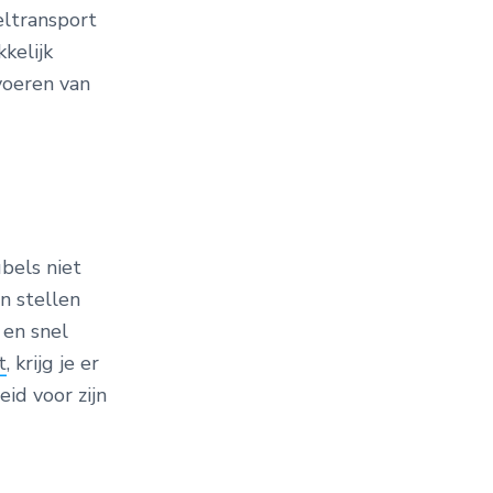
eltransport
kkelijk
voeren van
bels niet
n stellen
 en snel
t
, krijg je er
id voor zijn