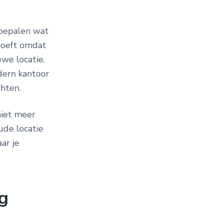
 bepalen wat
 hoeft omdat
uwe locatie.
dern kantoor
chten.
niet meer
ude locatie
ar je
ng