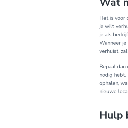
Wat m
Het is voor
je wilt ver
je als bedri
Wanneer je 
verhuist, za
Bepaal dan 
nodig hebt.
ophalen, wa
nieuwe locat
Hulp b