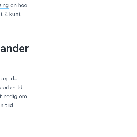
zing
en hoe
ot Z kunt
 ander
n op de
voorbeeld
et nodig om
n tijd