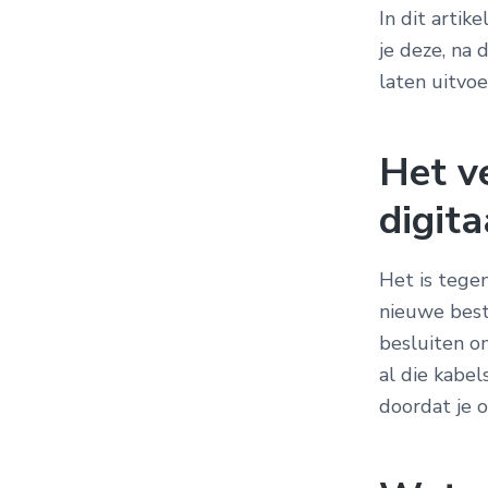
In dit artik
je deze, na 
laten uitvoe
Het v
digita
Het is tege
nieuwe bes
besluiten o
al die kabel
doordat je o