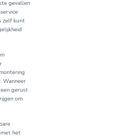
ste gevallen
sservice
s zelf kunt
elijkheid
en
e
emontering
r. Wanneer
t een gerust
rijgen om
bare
 met het