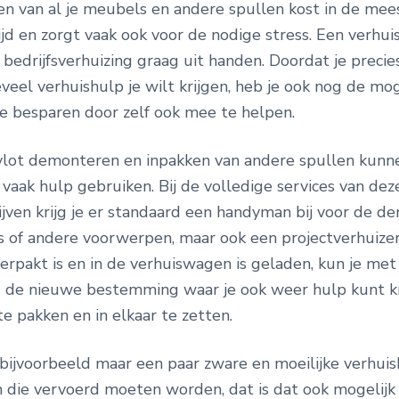
en van al je meubels en andere spullen kost in de mee
ijd en zorgt vaak ook voor de nodige stress. Een verhui
bedrijfsverhuizing graag uit handen. Doordat je precie
eel verhuishulp je wilt krijgen, heb je ook nog de mog
e besparen door zelf ook mee te helpen.
 vlot demonteren en inpakken van andere spullen kunn
 vaak hulp gebruiken. Bij de volledige services van dez
ijven krijg je er standaard een handyman bij voor de d
 of andere voorwerpen, maar ook een projectverhuize
erpakt is en in de verhuiswagen is geladen, kun je me
ng de nieuwe bestemming waar je ook weer hulp kunt k
te pakken en in elkaar te zetten.
bijvoorbeeld maar een paar zware en moeilijke verhuis
n die vervoerd moeten worden, dat is dat ook mogelijk