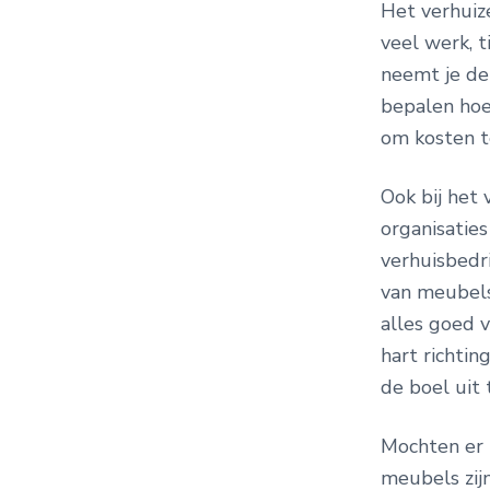
Het verhuiz
veel werk, t
neemt je de 
bepalen hoev
om kosten t
Ook bij het
organisaties
verhuisbedr
van meubels
alles goed v
hart richti
de boel uit 
Mochten er 
meubels zij