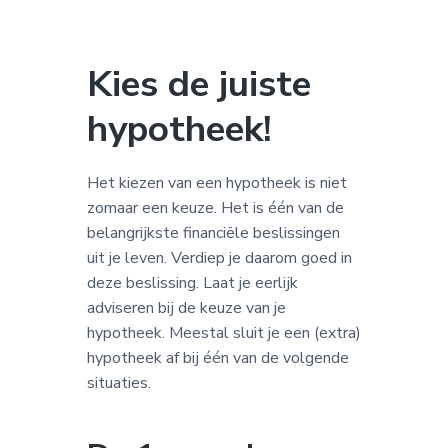
a
o
k
v
u
s
i
d
t
Kies de juiste
g
a
hypotheek!
t
i
Het kiezen van een hypotheek is niet
e
zomaar een keuze. Het is één van de
belangrijkste financiële beslissingen
uit je leven. Verdiep je daarom goed in
deze beslissing. Laat je eerlijk
adviseren bij de keuze van je
hypotheek. Meestal sluit je een (extra)
hypotheek af bij één van de volgende
situaties.