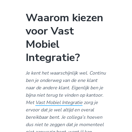
a
o
k
v
u
s
Waarom kiezen
i
d
t
g
voor Vast
a
Mobiel
t
i
Integratie?
e
Je kent het waarschijnlijk wel. Continu
ben je onderweg van de ene klant
naar de andere klant. Eigenlijk ben je
bijna niet terug te vinden op kantoor.
Met
Vast Mobiel Integratie
zorg je
ervoor dat je wel altijd en overal
bereikbaar bent. Je collega’s hoeven
dus niet te zeggen dat je momenteel