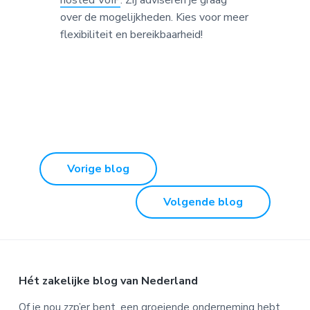
over de mogelijkheden. Kies voor meer
flexibiliteit en bereikbaarheid!
Vorige blog
Volgende blog
Footer
Hét zakelijke blog van Nederland
Of je nou zzp’er bent, een groeiende onderneming hebt