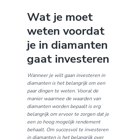
a
o
k
v
u
s
Wat je moet
i
d
t
weten voordat
g
a
je in diamanten
t
i
gaat investeren
e
Wanneer je wilt gaan investeren in
diamanten is het belangrijk om een
paar dingen te weten. Vooral de
manier waarmee de waarden van
diamanten worden bepaalt is erg
belangrijk om ervoor te zorgen dat je
een zo hoog mogelijk rendement
behaalt. Om succesvol te investeren
in diamanten is het belangrijk over