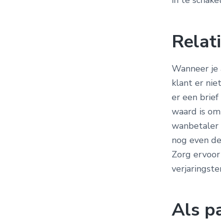
in te schake
Relat
Wanneer je a
klant er ni
er een brief
waard is om 
wanbetaler i
nog even de 
Zorg ervoor 
verjaringste
Als p