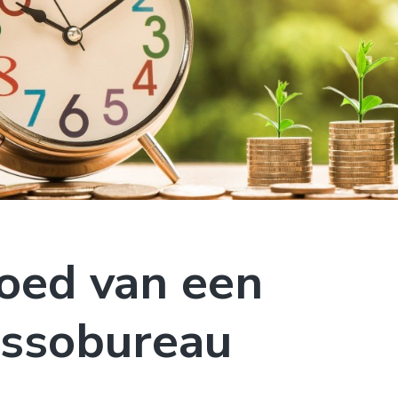
loed van een
assobureau