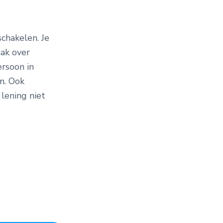
schakelen. Je
aak over
rsoon in
n. Ook
lening niet