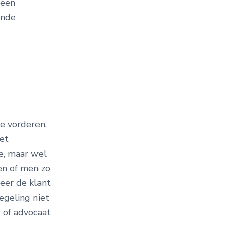
 een
ende
e vorderen.
met
de, maar wel
en of men zo
neer de klant
egeling niet
 of advocaat