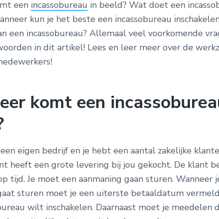
omt een
incassobureau
in beeld? Wat doet een incasso
Wanneer kun je het beste een incassobureau inschakelen
an een incassobureau? Allemaal veel voorkomende vra
oorden in dit artikel! Lees en leer meer over de wer
medewerkers!
er komt een incassoburea
?
t een eigen bedrijf en je hebt een aantal zakelijke klant
ant heeft een grote levering bij jou gekocht. De klant b
 op tijd. Je moet een aanmaning gaan sturen. Wanneer j
aat sturen moet je een uiterste betaaldatum vermelde
bureau wilt inschakelen. Daarnaast moet je meedelen 