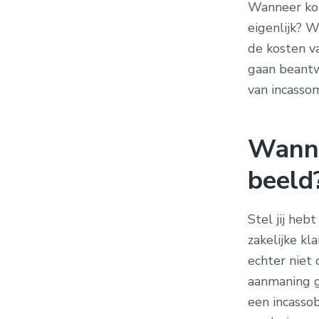
Wanneer k
eigenlijk? 
de kosten v
gaan beantw
van incasso
Wanne
beeld
Stel jij heb
zakelijke kl
echter niet
aanmaning g
een incasso