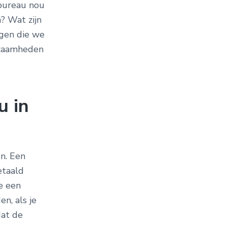
bureau nou
? Wat zijn
gen die we
kzaamheden
u in
en. Een
etaald
e een
n, als je
dat de