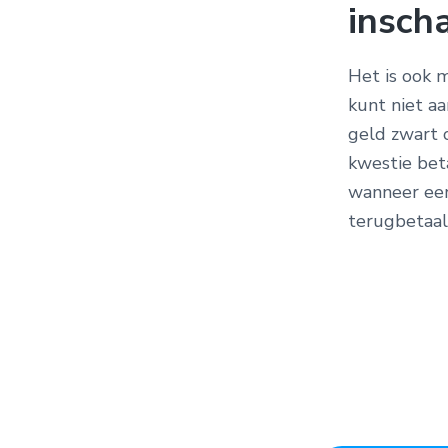
insch
Het is ook m
kunt niet a
geld zwart 
kwestie beta
wanneer een 
terugbetaal