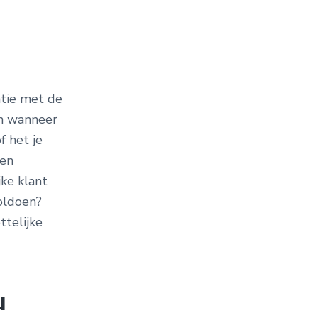
atie met de
en wanneer
f het je
een
jke klant
voldoen?
ttelijke
u