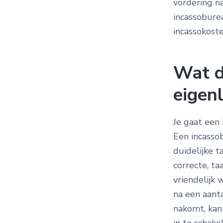
vordering n
incassoburea
incassokoste
Wat d
eigenl
Je gaat een
Een incasso
duidelijke t
correcte, ta
vriendelijk 
na een aant
nakomt, kan