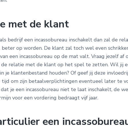
len.
ie met de klant
ls bedrijf een incassobureau inschakelt dan zal de rel
et beter op worden. De klant zal toch wel even schrikk
 van een incassobureau op de mat valt. Vraag jezelf af o
de relatie met de klant op het spel te zetten. Wil jij 
n je klantenbestand houden? Of geef jij deze invloedri
tijd om zijn betaalverplichtingen eventueel later te 
dat je een incassobureau niet te laat inschakelt, de we
rmijn voor een vordering bedraagt vijf jaar.
articulier een incassoburea