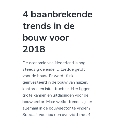
a
o
k
v
u
s
4 baanbrekende
i
d
t
trends in de
g
a
bouw voor
t
i
2018
e
De economie van Nederland is nog
steeds groeiende. Ditzelfde geldt
voor de bouw. Er wordt flink
geïnvesteerd in de bouw van huizen,
kantoren en infrastructuur. Hier liggen
grote kansen en uitdagingen voor de
bouwsector. Maar welke trends zijn er
allemaal in de bouwsector te vinden?
Speciaal voor jou een overzicht met 4