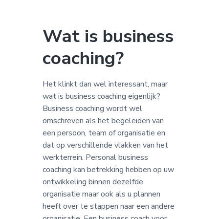
a
o
k
v
u
s
Wat is business
i
d
t
g
coaching?
a
t
i
Het klinkt dan wel interessant, maar
e
wat is business coaching eigenlijk?
Business coaching wordt wel
omschreven als het begeleiden van
een persoon, team of organisatie en
dat op verschillende vlakken van het
werkterrein. Personal business
coaching kan betrekking hebben op uw
ontwikkeling binnen dezelfde
organisatie maar ook als u plannen
heeft over te stappen naar een andere
organisatie. Een
business coach voor