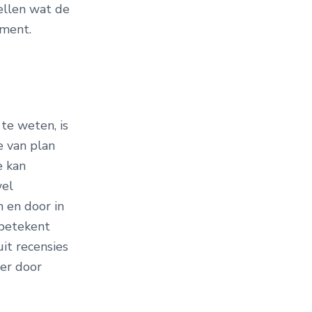
pellen wat de
oment.
te weten, is
e van plan
e kan
wel
n en door in
 betekent
uit recensies
eer door