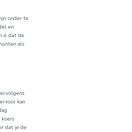
ijn onder te
del en
 is dat de
munten als
vervolgens
iervoor kan
dag
e koers
r dat je de