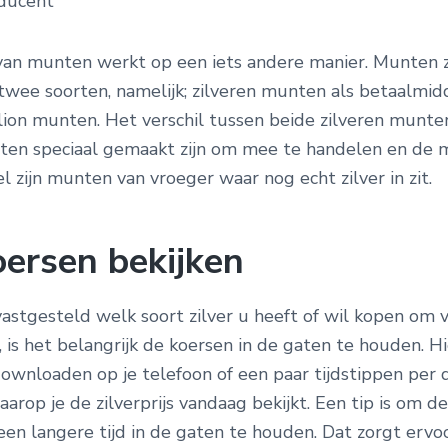
ducent
an munten werkt op een iets andere manier. Munten z
 twee soorten, namelijk; zilveren munten als betaalmid
lion munten. Het verschil tussen beide zilveren munten
ten speciaal gemaakt zijn om mee te handelen en de 
 zijn munten van vroeger waar nog echt zilver in zit.
oersen bekijken
vastgesteld welk soort zilver u heeft of wil kopen om 
 is het belangrijk de koersen in de gaten te houden. H
downloaden op je telefoon of een paar tijdstippen per 
arop je de zilverprijs vandaag bekijkt. Een tip is om d
en langere tijd in de gaten te houden. Dat zorgt ervoo