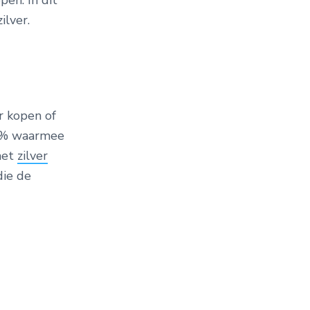
pen. In dit
ilver.
r kopen of
21% waarmee
met
zilver
die de