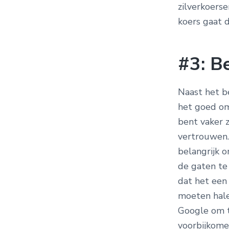
zilverkoerse
koers gaat 
#3: B
Naast het b
het goed om
bent vaker z
vertrouwen. 
belangrijk o
de gaten te 
dat het een 
moeten hale
Google om t
voorbijkome