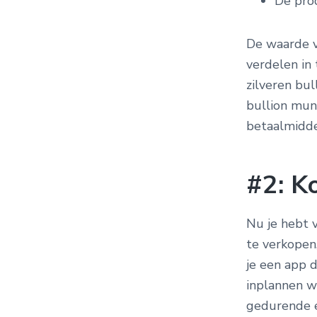
De pro
De waarde v
verdelen in
zilveren bul
bullion mun
betaalmiddel
#2: K
Nu je hebt 
te verkopen,
je een app 
inplannen wa
gedurende e