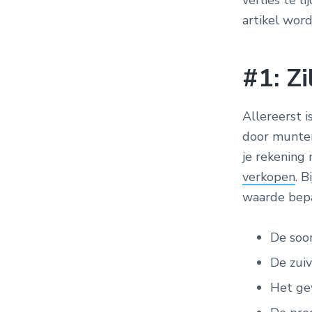
verlies te l
artikel word
#1: Z
Allereerst i
door munten
je rekening
verkopen
. B
waarde bepa
De soor
De zui
Het ge