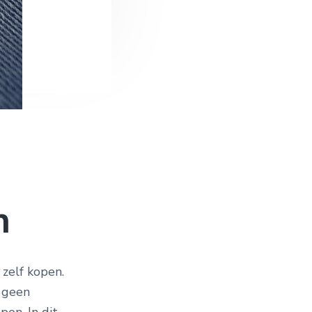
n
 zelf kopen.
m geen