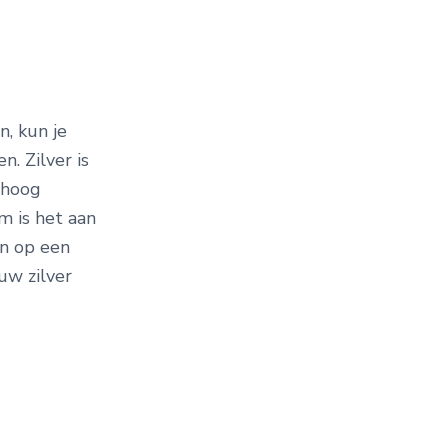
, kun je
. Zilver is
 hoog
m is het aan
en op een
uw zilver