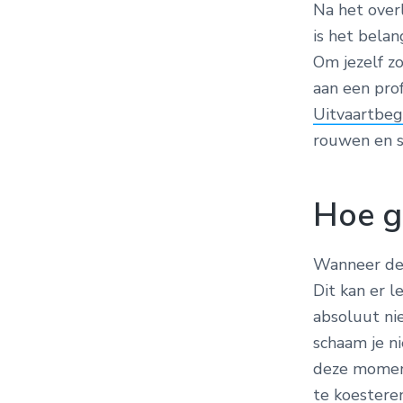
Na het over
is het bela
Om jezelf zo
aan een pro
Uitvaartbeg
rouwen en s
Hoe ga
Wanneer de 
Dit kan er l
absoluut nie
schaam je n
deze momen
te koesteren