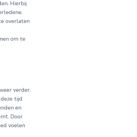
n. Hierbij
erledene.
te overlaten
nemen om te
weer verder.
 deze tijd
ienden en
emt. Door
ed voelen