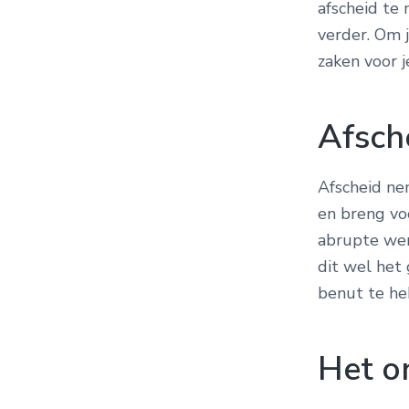
afscheid te 
verder. Om 
zaken voor j
Afsch
Afscheid nem
en breng vo
abrupte wen
dit wel het 
benut te h
Het o