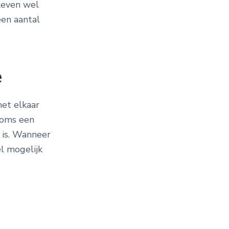
 leven wel
een aantal
e
met elkaar
soms een
 is. Wanneer
el mogelijk