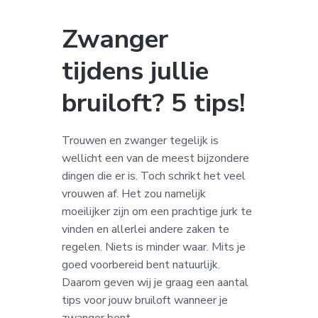
a
o
k
v
u
s
Zwanger
i
d
t
tijdens jullie
g
a
bruiloft? 5 tips!
t
i
e
Trouwen en zwanger tegelijk is
wellicht een van de meest bijzondere
dingen die er is. Toch schrikt het veel
vrouwen af. Het zou namelijk
moeilijker zijn om een prachtige jurk te
vinden en allerlei andere zaken te
regelen. Niets is minder waar. Mits je
goed voorbereid bent natuurlijk.
Daarom geven wij je graag een aantal
tips voor jouw bruiloft wanneer je