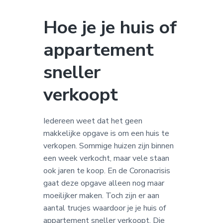
a
o
k
v
u
s
Hoe je je huis of
i
d
t
appartement
g
a
sneller
t
i
verkoopt
e
Iedereen weet dat het geen
makkelijke opgave is om een huis te
verkopen. Sommige huizen zijn binnen
een week verkocht, maar vele staan
ook jaren te koop. En de Coronacrisis
gaat deze opgave alleen nog maar
moeilijker maken. Toch zijn er aan
aantal trucjes waardoor je je huis of
appartement sneller verkoopt. Die